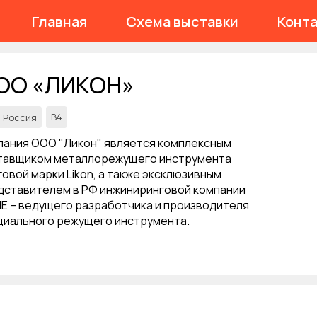
Главная
Схема выставки
Конт
ОО «ЛИКОН»
В4
Россия
пания ООО "Ликон" является комплексным
тавщиком металлорежущего инструмента
овой марки Likon, а также эксклюзивным
дставителем в РФ инжиниринговой компании
HE – ведущего разработчика и производителя
циального режущего инструмента.