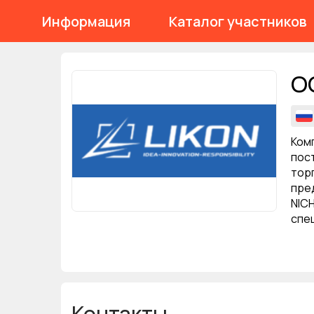
Информация
Каталог участников
О
Ком
пос
торг
пре
NIC
спе
Контакты